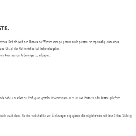
TE.
den. Deshalb wird den Nutzern der Website www.gei-gitterroste.de geraten, sie regelmäßig einzusehen.
und Uhrzeit der Nichterreichbarkeit bekanntzugeben.
n, um Kenntnis von Änderungen zu erlangen.
sich dabei um selbst zur Verfügung gestellte Informationen oder um von Partnern oder Dritten gelieferte
 noch erschöpfend. Sie sind vorbehaltlich von Änderungen angegeben, die möglicherweise seit ihrer Online-Stellung