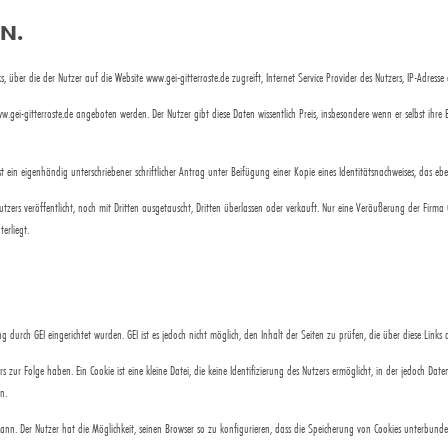
N.
ber die der Nutzer auf die Website www.gei-gitterroste.de zugreift, Internet Service Provider des Nutzers, IP-Adresse 
w.gei-gitterroste.de angeboten werden. Der Nutzer gibt diese Daten wissentlich Preis, insbesondere wenn er selbst ihre
t ein eigenhändig unterschriebener schriftlicher Antrag unter Beifügung einer Kopie eines Identitätsnachweises, das eben
ers veröffentlicht, noch mit Dritten ausgetauscht, Dritten überlassen oder verkauft. Nur eine Veräußerung der Firma GE
erliegt.
ng durch GEI eingerichtet wurden. GEI ist es jedoch nicht möglich, den Inhalt der Seiten zu prüfen, die über diese Lin
 zur Folge haben. Ein Cookie ist eine kleine Datei, die keine Identifizierung des Nutzers ermöglicht, in der jedoch Da
n.
n. Der Nutzer hat die Möglichkeit, seinen Browser so zu konfigurieren, dass die Speicherung von Cookies unterbunde