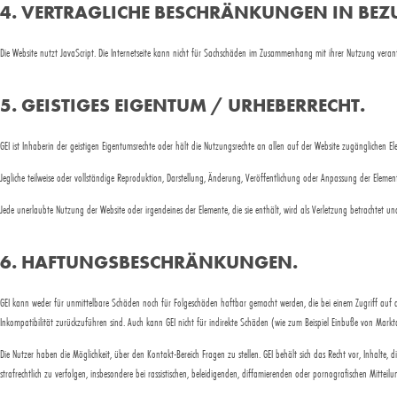
4. VERTRAGLICHE BESCHRÄNKUNGEN IN BEZU
Die Website nutzt JavaScript. Die Internetseite kann nicht für Sachschäden im Zusammenhang mit ihrer Nutzung verantw
5. GEISTIGES EIGENTUM / URHEBERRECHT.
GEI ist Inhaberin der geistigen Eigentumsrechte oder hält die Nutzungsrechte an allen auf der Website zugänglichen E
Jegliche teilweise oder vollständige Reproduktion, Darstellung, Änderung, Veröffentlichung oder Anpassung der Elemente
Jede unerlaubte Nutzung der Website oder irgendeines der Elemente, die sie enthält, wird als Verletzung betrachtet und 
6. HAFTUNGSBESCHRÄNKUNGEN.
GEI kann weder für unmittelbare Schäden noch für Folgeschäden haftbar gemacht werden, die bei einem Zugriff auf di
Inkompatibilität zurückzuführen sind. Auch kann GEI nicht für indirekte Schäden (wie zum Beispiel Einbuße von Markt
Die Nutzer haben die Möglichkeit, über den Kontakt-Bereich Fragen zu stellen. GEI behält sich das Recht vor, Inhalte
strafrechtlich zu verfolgen, insbesondere bei rassistischen, beleidigenden, diffamierenden oder pornografischen Mitte