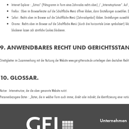
Internet Explorer : „Extras“ (Piktogramm in Form eines Zahnrades rechts oben) / „Internetoptionen“. Auf 
Firefox : Oben im Browserfenster auf die Schaltfläche Menü öffnen klicken, dann Einstellungen auswählen. 
Safari : Rechts oben im Browser auf die Schaltfläche Menü (Zahnradsymbol) klicken. Einstellungen auswähle
Chrome : Rechts oben im Browser auf die Schaltfläche Menü (durch drei horizontale Linien symbolisiert) klic
blockieren lassen sich sämtliche Cookies blockieren.
9. ANWENDBARES RECHT UND GERICHTSSTAN
Streitigkeiten im Zusammenhang mit der Nutzung der Website www.gei-gitterroste.de unterliegen dem deutschen Recht. 
10. GLOSSAR.
Nutzer : Internetnutzer, der die oben genannte Website nutzt.
Personenbezogene Daten : „Daten, die in welcher Form auch immer, direkt oder indirekt, die Identifizierung einer natürl
Unternehmen