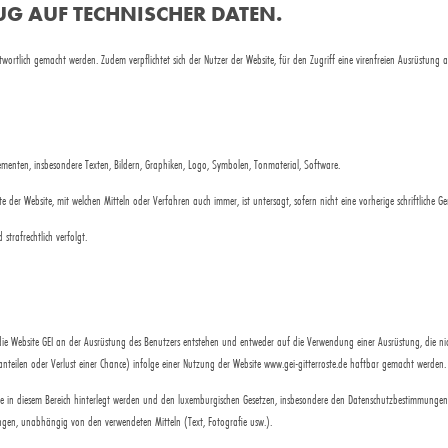
G AUF TECHNISCHER DATEN.
ortlich gemacht werden. Zudem verpflichtet sich der Nutzer der Website, für den Zugriff eine virenfreien Ausrüstung 
lementen, insbesondere Texten, Bildern, Graphiken, Logo, Symbolen, Tonmaterial, Software.
 der Website, mit welchen Mitteln oder Verfahren auch immer, ist untersagt, sofern nicht eine vorherige schriftliche G
strafrechtlich verfolgt.
e Website GEI an der Ausrüstung des Benutzers entstehen und entweder auf die Verwendung einer Ausrüstung, die nich
anteilen oder Verlust einer Chance) infolge einer Nutzung der Website www.gei-gitterroste.de haftbar gemacht werden.
, die in diesem Bereich hinterlegt werden und den luxemburgischen Gesetzen, insbesondere den Datenschutzbestimmungen
ilungen, unabhängig von den verwendeten Mitteln (Text, Fotografie usw.).