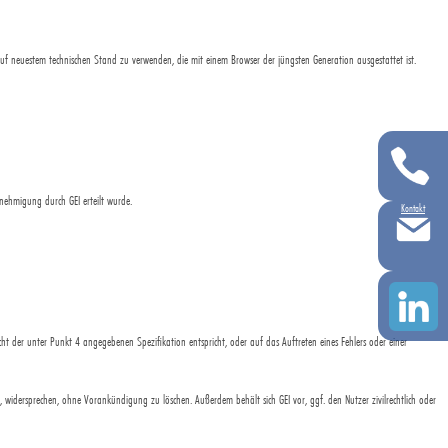
auf neuestem technischen Stand zu verwenden, die mit einem Browser der jüngsten Generation ausgestattet ist.
enehmigung durch GEI erteilt wurde.
Kontakt
t der unter Punkt 4 angegebenen Spezifikation entspricht, oder auf das Auftreten eines Fehlers oder einer
, widersprechen, ohne Vorankündigung zu löschen. Außerdem behält sich GEI vor, ggf. den Nutzer zivilrechtlich oder