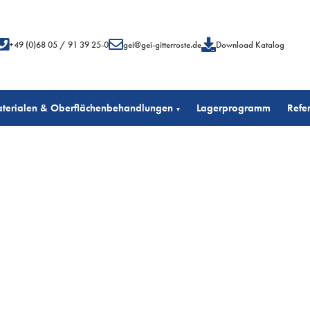
+49 (0)68 05 / 91 39 25-0
gei@gei-gitterroste.de
Download Katalog
terialen & Oberflächenbehandlungen
Lagerprogramm
Refe
▾