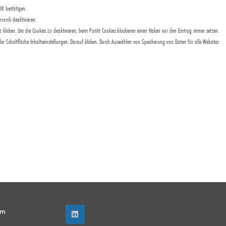
OK bestätigen.
ronik deaktivieren.
 klicken. Um die Cookies zu deaktivieren, beim Punkt Cookies blockieren einen Haken vor den Eintrag immer setzen.
der Schaltfläche Inhaltseinstellungen. Darauf klicken. Durch Auswählen von Speicherung von Daten für alle Websites
mm