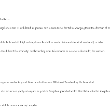
des Nutzers.
 Eingabe vornimmt. Es wird darauf hingewiesen, dass es einem Nutzer der Website www.gei-gitterroste.de freisteht, ob er
falls die Unterschrift trägt, und Angabe der Anschrift, an welche die Antwort übermittelt werden soll, zu stellen.
I und ihrer Rechte rechtfertigt die Übermittlung dieser Informationen an den eventuellen Käufer, der seinerseits
ks aufgerufen werden. Aufgrund dieser Tatsache übernimmt GEI keinerlei Verantwortung für deren Inhalt.
ten über die mit dem jeweiligen Computer ausgeführte Navigation gespeichert werden. Diese Daten sollen Ihre Navigation
n wird. Dazu muss er wie folgt vorgehen :