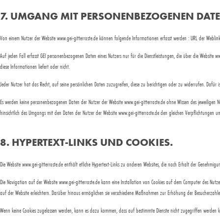
7. UMGANG MIT PERSONENBEZOGENEN DATE
Von einem Nutzer der Website www.gei-gitterroste.de können folgende Informationen erfasst werden : URL der Weblinks, ü
Auf jeden Fall erfasst GEI personenbezogenen Daten eines Nutzers nur für die Dienstleistungen, die über die Website ww
diese Informationen liefert oder nicht.
Jeder Nutzer hat das Recht, auf seine persönlichen Daten zuzugreifen, diese zu berichtigen oder zu widerrufen. Dafür is
Es werden keine personenbezogenen Daten der Nutzer der Website www.gei-gitterroste.de ohne Wissen des jeweiligen Nutz
hinsichtlich des Umgangs mit den Daten der Nutzer der Website www.gei-gitterroste.de den gleichen Verpflichtungen unt
8. HYPERTEXT-LINKS UND COOKIES.
Die Website www.gei-gitterroste.de enthält etliche Hypertext-Links zu anderen Websites, die nach Erhalt der Genehmigu
Die Navigation auf der Website www.gei-gitterroste.de kann eine Installation von Cookies auf dem Computer des Nutzers
auf der Website erleichtern. Darüber hinaus ermöglichen sie verschiedene Maßnahmen zur Erhöhung der Besucherzahle
Wenn keine Cookies zugelassen werden, kann es dazu kommen, dass auf bestimmte Dienste nicht zugegriffen werden kan