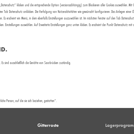
„Datenschutz“ klicken und die entsprechende Option (versionsabhängig) zum Blockieren aller Cookies auswählen. Mit 
Den Tab Datenschutz anklicken. Die Verfolgung von Nutzeraktivitäten wie gewünscht konfigurieren. Das Anlegen einer Ch
n. Es erscheint ein Menü, in dem ebenfalls Einstellungen auszuwählen ist. Im nächsten Fenster auf den Tab Datenschutz
ken. Einstellungen auswählen. Auf Erweiterte Einstellungen ganz unten klicken. Es erscheint der Punkt Datenschutz mit 
D.
Es sind ausschließlich die Gerichte von Saarbrücken zuständig.
iche Person, auf die sie sich beziehen, gestatten“.
Gitterroste
Lagerprogra