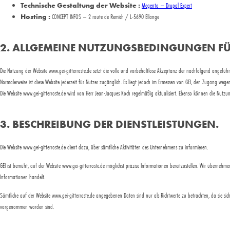
Technische Gestaltung der Website :
Megento – Drupal Expert
Hosting :
CONCEPT INFOS – 2 route de Remich / L-5690 Ellange
2. ALLGEMEINE NUTZUNGSBEDINGUNGEN FÜR
Die Nutzung der Website www.gei-gitterroste.de setzt die volle und vorbehaltlose Akzeptanz der nachfolgend angefü
Normalerweise ist diese Website jederzeit für Nutzer zugänglich. Es liegt jedoch im Ermessen von GEI, den Zugang we
Die Website www.gei-gitterroste.de wird von Herr Jean-Jacques Koch regelmäßig aktualisiert. Ebenso können die Nutz
3. BESCHREIBUNG DER DIENSTLEISTUNGEN.
Die Website www.gei-gitterroste.de dient dazu, über sämtliche Aktivitäten des Unternehmens zu informieren.
GEI ist bemüht, auf der Website www.gei-gitterroste.de möglichst präzise Informationen bereitzustellen. Wir übernehm
Informationen handelt.
Sämtliche auf der Website www.gei-gitterroste.de angegebenen Daten sind nur als Richtwerte zu betrachten, da sie si
vorgenommen worden sind.