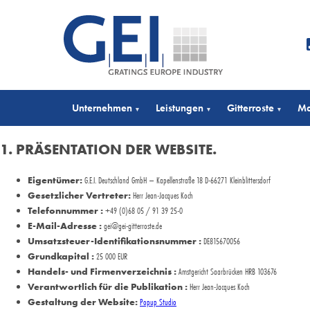
Unternehmen
Leistungen
Gitterroste
Ma
▾
▾
▾
1. PRÄSENTATION DER WEBSITE.
Eigentümer:
G.E.I. Deutschland GmbH – Kapellenstraße 18 D-66271 Kleinblittersdorf
Gesetzlicher Vertreter:
Herr Jean-Jacques Koch
Telefonnummer :
+49 (0)68 05 / 91 39 25-0
E-Mail-Adresse :
gei@gei-gitterroste.de
Umsatzsteuer-Identifikationsnummer :
DE815670056
Grundkapital :
25 000 EUR
Handels- und Firmenverzeichnis :
Amstgericht Saarbrücken HRB 103676
Verantwortlich für die Publikation :
Herr Jean-Jacques Koch
Gestaltung der Website:
Popup Studio