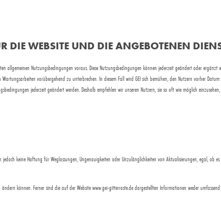
 DIE WEBSITE UND DIE ANGEBOTENEN DIENS
hrten allgemeinen Nutzungsbedingungen voraus. Diese Nutzungsbedingungen können jederzeit geändert oder ergänzt wer
gen Wartungsarbeiten vorübergehend zu unterbrechen. In diesem Fall wird GEI sich bemühen, den Nutzern vorher Datum 
ungsbedingungen jederzeit geändert werden. Deshalb empfehlen wir unseren Nutzern, sie so oft wie möglich einzusehe
en jedoch keine Haftung für Weglassungen, Ungenauigkeiten oder Unzulänglichkeiten von Aktualisierungen, egal, ob es 
ch ändern können. Ferner sind die auf der Website www.gei-gitterroste.de dargestellten Informationen weder umfassend