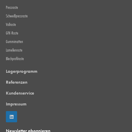
Pressroste
Schweißpressroste
Vollroste
GFK-Roste
Gummimatten
Lamellenroste
Blechprofilroste
Lagerprogramm
Referenzen
Kundenservice
Impressum
Newsletter abonnieren