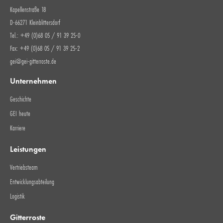
Kapellenstraße 18
D-66271 Kleinblittersdorf
Tel.: +49 (0)68 05 / 91 39 25-0
Fax: +49 (0)68 05 / 91 39 25-2
gei@gei-gitterroste.de
Unternehmen
Geschichte
GEI heute
Karriere
Leistungen
Vertriebsteam
Entwicklungsabteilung
Logistik
Gitterroste