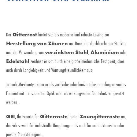
Der
Gitterrost
bietet sich als moderne und robuste Lösung zur
Herstellung von Zäunen
an. Dank der durchbrochenen Struktur
und der Verwendung von
verzinktem Stahl
,
Aluminium
oder
Edelstahl
zeichnet er sich durch eine große mechanische Festigkeit, aber
auch durch Langlebigkeit und Wartungsfreundlichkeit aus.
Je nach Maschentyp kann er als vertikales oder horizontales raumbegrenzendes
Element mit transparenter Optik oder als wirkungsvoller Sichtschutz eingesetzt
werden.
GEI
, Ihr Experte für
Gitterroste
, bietet
Zaungitterroste
an,
die sich sowohl für industrielle Umgebungen als auch für architektonische oder
private Projekte eignen.