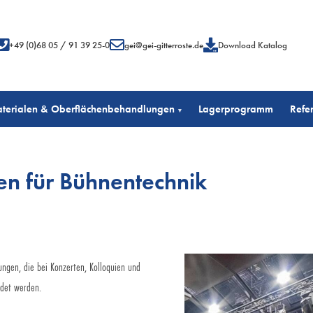
+49 (0)68 05 / 91 39 25-0
gei@gei-gitterroste.de
Download Katalog
terialen & Oberflächenbehandlungen
Lagerprogramm
Refe
▾
en für Bühnentechnik
tungen, die bei Konzerten, Kolloquien und
det werden.