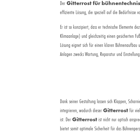
Der
Gitterrost für bühnentechni
effiziente Lösung, die speziell auf die Bedürfnisse 
Er ist so konzipiert, dass er technische Elemente de
Klimaanlage) und gleichzeitig einen gesicherten Fu
Lösung eignet sich für einen klaren Bühnenaufbau 
Anlagen zwecks Wartung, Reparatur und Einstellung
Dank seiner Gestaltung lassen sich Klappen, Scharn
integrieren, wodurch dieser
Gitterrost
für vie
ist. Der
Gitterrost
ist nicht nur optisch ansp
bietet somit optimale Sicherheit für das Bühnenpers