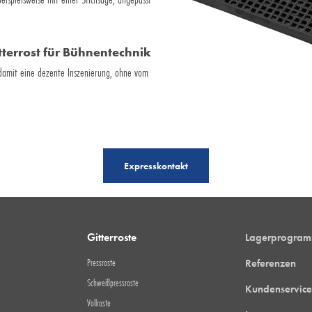
terrost für Bühnentechnik
 damit eine dezente Inszenierung, ohne vom
Expresskontakt
Gitterroste
Lagerprogra
Pressroste
Referenzen
Schweißpressroste
Kundenservice
Vollroste