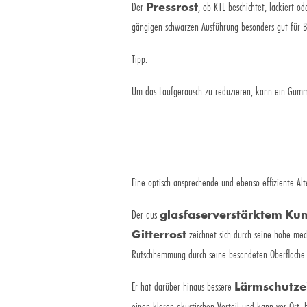
Der
Pressrost
, ob KTL-beschichtet, lackiert od
gängigen schwarzen Ausführung besonders gut für 
Tipp:
Um das Laufgeräusch zu reduzieren, kann ein Gumm
Eine optisch ansprechende und ebenso effiziente Alt
Der aus
glasfaserverstärktem Kun
Gitterrost
zeichnet sich durch seine hohe mec
Rutschhemmung durch seine besandeten Oberfläche 
Er hat darüber hinaus bessere
Lärmschutze
einen klaren akustischen Vorteil und kann vor Ort, 