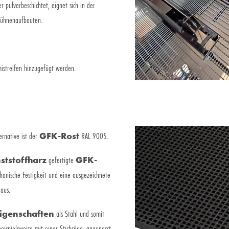
er pulverbeschichtet, eignet sich in der
Bühnenaufbauten.
istreifen hinzugefügt werden.
ernative ist der
GFK-Rost
RAL 9005.
ststoffharz
gefertigte
GFK-
hanische Festigkeit und eine ausgezeichnete
aus.
igenschaften
als Stahl und somit
beispielsweise mit einer Stichsäge, angepasst