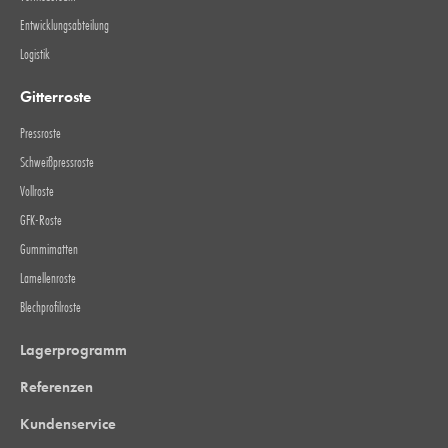
Entwicklungsabteilung
Logistik
Gitterroste
Pressroste
Schweißpressroste
Vollroste
GFK-Roste
Gummimatten
Lamellenroste
Blechprofilroste
Lagerprogramm
Referenzen
Kundenservice