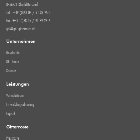
D-66271 Kleinblittersdorf
Tel.: +49 (0)68 05 / 91 39 25-0
Fax: +49 (0)68 05 / 91 39 25-2
gei@gei-gitterroste.de
Unternehmen
Geschichte
GEI heute
Karriere
Leistungen
Vertriebsteam
Entwicklungsabteilung
Logistik
Gitterroste
Pressroste