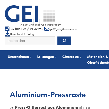
+49 (0)68 05 / 91 39 25-0
gei@gei-gitterroste.de
Download Katalog
Suchen
Unternehmen
Leistungen
Gitterroste
Materialen &
▾
▾
▾
Oberflächen
Aluminium-Pressroste
Der
Press-Gitterrost aus Aluminium
ist in der