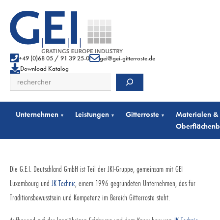
+49 (0)68 05 / 91 39 25-0
gei@gei-gitterroste.de
Download Katalog
Suchen
Unternehmen
Leistungen
Gitterroste
Materialen &
▾
▾
▾
Oberflächen
Die G.E.I. Deutschland GmbH ist Teil der JKI-Gruppe, gemeinsam mit GEI
Luxembourg und
JK Technic
, einem 1996 gegründeten Unternehmen, das für
Traditionsbewusstsein und Kompetenz im Bereich Gitterroste steht.