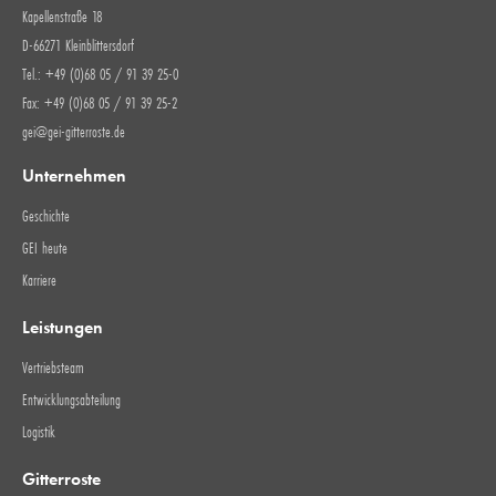
Kapellenstraße 18
D-66271 Kleinblittersdorf
Tel.: +49 (0)68 05 / 91 39 25-0
Fax: +49 (0)68 05 / 91 39 25-2
gei@gei-gitterroste.de
Unternehmen
Geschichte
GEI heute
Karriere
Leistungen
Vertriebsteam
Entwicklungsabteilung
Logistik
Gitterroste